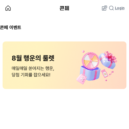
KT
홈으로
검색
콘페
Login
URL
콘
공
텐
콘페 이벤트
유
츠
하
페
기
이